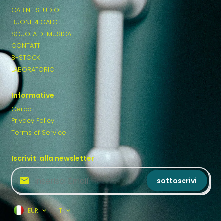
CABINE STUDIO
BUONI REGALO
SCUOLA DI MUSICA
CONTATTI
B-STOCK
LABORATORIO
Informative
Cerca
Privacy Policy
Terms of Service
Iscriviti alla newsletter
sottoscrivi
EUR
IT