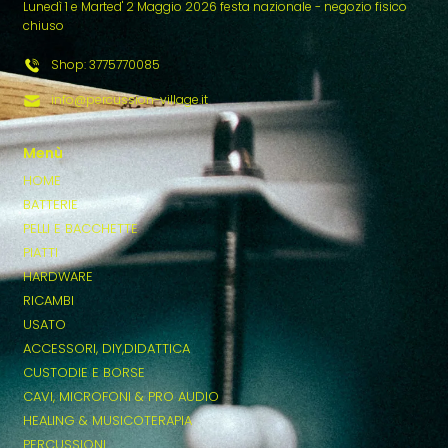
Lunedì 1 e Marted' 2 Maggio 2026 festa nazionale - negozio fisico
chiuso
Shop: 3775770085
info@percussion-village.it
Menù
HOME
BATTERIE
PELLI E BACCHETTE
PIATTI
HARDWARE
RICAMBI
USATO
ACCESSORI, DIY,DIDATTICA
CUSTODIE E BORSE
CAVI, MICROFONI & PRO AUDIO
HEALING & MUSICOTERAPIA
PERCUSSIONI