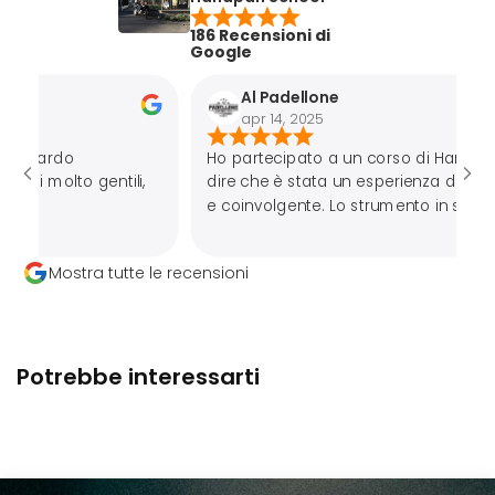
186 Recensioni di
Google
Al Padellone
apr 14, 2025
Ho partecipato a un corso di Handpan e devo
o gentili,
dire che è stata un esperienza davvero MAGICA
e coinvolgente. Lo strumento in sé ha un suono
che ti entra nell’anima. Mi sono trovata molto
bene,Fabrizio è un insegnante
Mostra tutte le recensioni
preparato,appassionato e paziente.
Potrebbe interessarti