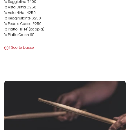
1x Seggiolino T400
1x Asta Dritta C250
1x Asta HiHat H250
1x Reggirullante S250
1x Pedale Cassa P250
1x Piatto HH 14" (coppia)
1x Piatto Crash 16"
1 Scorte basse