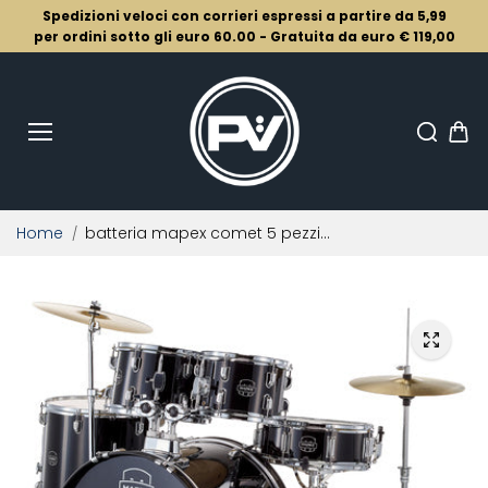
Salta al
Spedizioni veloci con corrieri espressi a partire da 5,99
conten
uto
per ordini sotto gli euro 60.00 - Gratuita da euro € 119,00
Home
batteria mapex comet 5 pezzi...