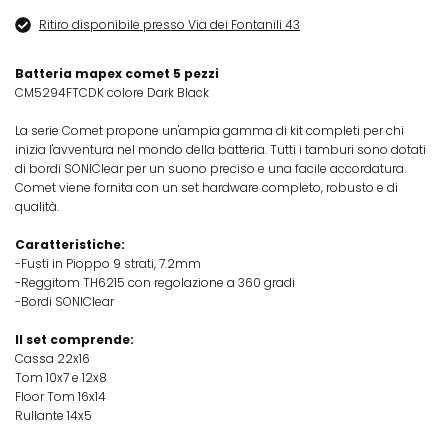
Ritiro disponibile presso Via dei Fontanili 43
Batteria mapex comet 5 pezzi
CM5294FTCDK colore Dark Black
La serie Comet propone un'ampia gamma di kit completi per chi
inizia l'avventura nel mondo della batteria. Tutti i tamburi sono dotati
di bordi SONIClear per un suono preciso e una facile accordatura.
Comet viene fornita con un set hardware completo, robusto e di
qualità.
Caratteristiche:
-Fusti in Pioppo 9 strati, 7.2mm
-Reggitom TH6215 con regolazione a 360 gradi
-Bordi SONIClear
Il set comprende:
Cassa 22x16
Tom 10x7 e 12x8
Floor Tom 16x14
Rullante 14x5