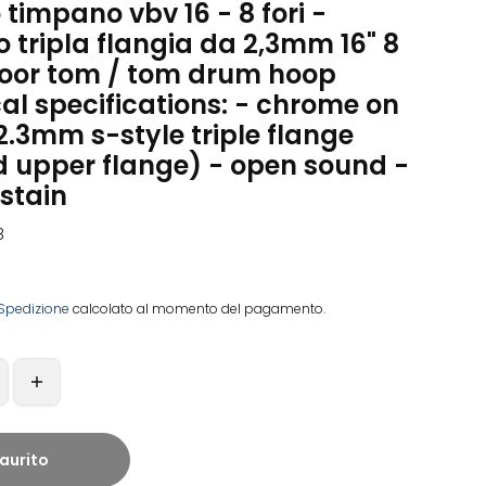
 timpano vbv 16 - 8 fori -
 tripla flangia da 2,3mm 16" 8
loor tom / tom drum hoop
al specifications: - chrome on
 2.3mm s-style triple flange
d upper flange) - open sound -
stain
8
Spedizione
calcolato al momento del pagamento.
aurito