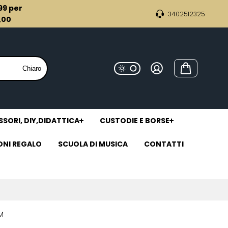
,99 per
3402512325
9,00
Chiaro
SORI, DIY,DIDATTICA
CUSTODIE E BORSE
ONI REGALO
SCUOLA DI MUSICA
CONTATTI
M