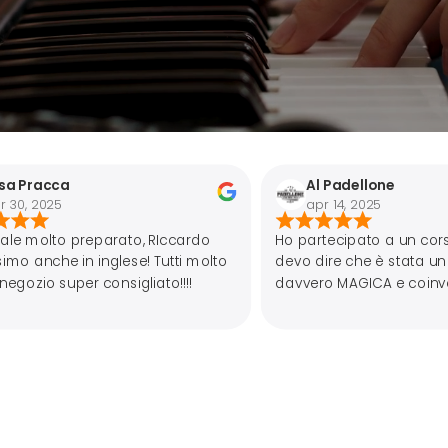
Al Padellone
apr 14, 2025
ato, RIccardo
Ho partecipato a un corso di Handpan e
ese! Tutti molto
devo dire che è stata un esperienza
sigliato!!!!
davvero MAGICA e coinvolgente. Lo
strumento in sé ha un suono che ti entra
nell’anima. Mi sono trovata molto
bene,Fabrizio è un insegnante
preparato,appassionato e paziente.