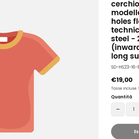
cerchio
modello
holes f
technic
steel -
(inwar
long su
SD-HS23-16-
€19,00
Tasse incluse.
Quantità
Es