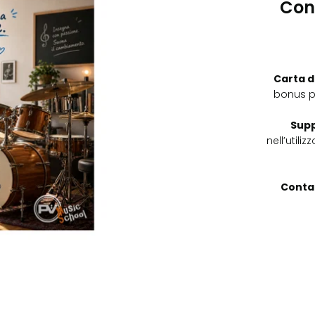
Con
Carta d
bonus p
Supp
nell’utili
Contat