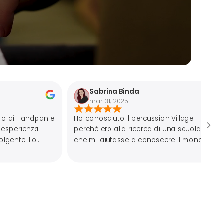
Sabrina Binda
Renato 
mar 31, 2025
mar 15, 2
Ho conosciuto il percussion Village
perché ero alla ricerca di una scuola
che mi aiutasse a conoscere il mondo
dell’Handpan… ho iniziato da qualche
mese le lezioni, prima di gruppo e poi
individuali, e non li mollo più! Staff
disponibile, insegnanti preparati e store
super fornito… cercavo una scuola e ho
trovato casa!