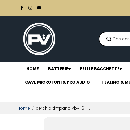
Salta al
contenuto
HOME
BATTERIE
PELLI E BACCHETTE
CAVI, MICROFONI & PRO AUDIO
HEALING & M
Home
cerchio timpano vbv 16 -...