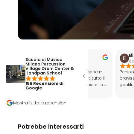
Elisa Pracca
Scuola di Musica
apr 30, 2025
Milano Percussion
Village Drum Center &
Personale molto prepar
Handpan School
bravissimo anche in ingl
186 Recensioni di
gentili, negozio super con
Google
Mostra tutte le recensioni
Potrebbe interessarti