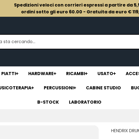
Spedizioni veloci con corrieri espressi a partire da 5
ordini sotto gli euro 60.00 - Gratuita da euro € 11
PIATTI
HARDWARE
RICAMBI
USATO
ACCES
USICOTERAPIA
PERCUSSIONI
CABINE STUDIO
BU
B-STOCK
LABORATORIO
HENDRIX DRU