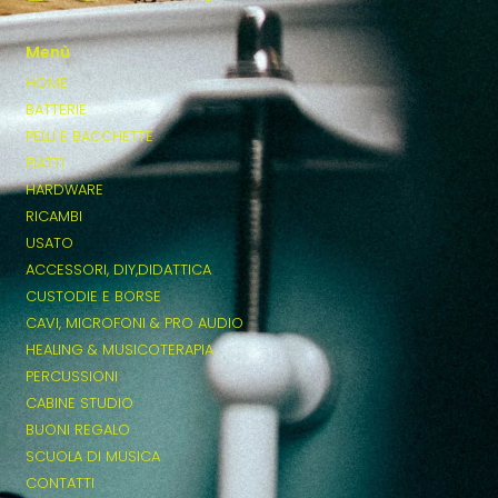
Menù
HOME
BATTERIE
PELLI E BACCHETTE
PIATTI
HARDWARE
RICAMBI
USATO
ACCESSORI, DIY,DIDATTICA
CUSTODIE E BORSE
CAVI, MICROFONI & PRO AUDIO
HEALING & MUSICOTERAPIA
PERCUSSIONI
CABINE STUDIO
BUONI REGALO
SCUOLA DI MUSICA
CONTATTI