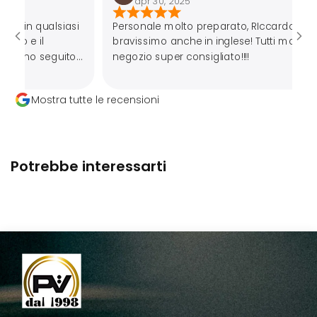
apr 30, 2025
ualsiasi
Personale molto preparato, RIccardo
bravissimo anche in inglese! Tutti molto gentili,
seguito
negozio super consigliato!!!!
iuttosto
Mostra tutte le recensioni
mie
parire
 ma la
Potrebbe interessarti
uesto