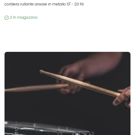
cordiera rullante arware in metallo 13" - 20 fili
2 In magazzino