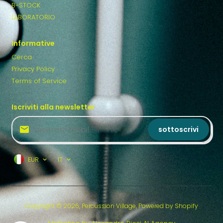
B-STOCK
LABORATORIO
Informative
Cerca
Privacy Policy
Terms of Service
Iscriviti alla newsletter
sottoscrivi
EUR
IT
Copyright © 2026,
Percussion Village
, Powered by Shopify