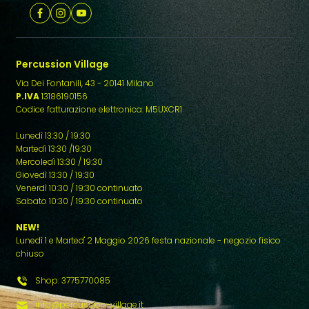
Percussion Village
Via Dei Fontanili, 43 - 20141 Milano
P.IVA
13186190156
Codice fatturazione elettronica: M5UXCR1
Lunedì 13:30 / 19:30
Martedì 13:30 /19:30
Mercoledì 13:30 / 19:30
Giovedì 13:30 / 19:30
Venerdì 10:30 / 19:30 continuato
Sabato 10:30 / 19:30 continuato
NEW!
Lunedì 1 e Marted' 2 Maggio 2026 festa nazionale - negozio fisico
chiuso
Shop: 3775770085
info@percussion-village.it