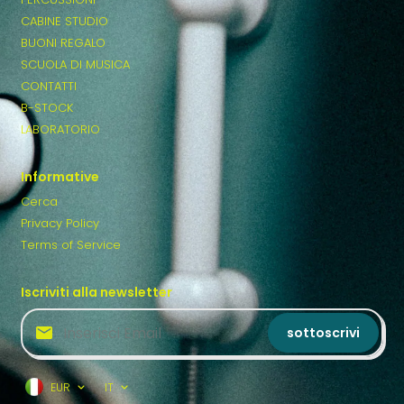
CABINE STUDIO
BUONI REGALO
SCUOLA DI MUSICA
CONTATTI
B-STOCK
LABORATORIO
Informative
Cerca
Privacy Policy
Terms of Service
Iscriviti alla newsletter
sottoscrivi
EUR
IT