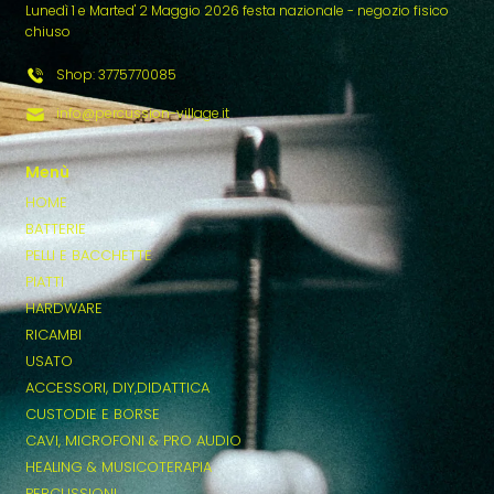
Lunedì 1 e Marted' 2 Maggio 2026 festa nazionale - negozio fisico
chiuso
Shop: 3775770085
info@percussion-village.it
Menù
HOME
BATTERIE
PELLI E BACCHETTE
PIATTI
HARDWARE
RICAMBI
USATO
ACCESSORI, DIY,DIDATTICA
CUSTODIE E BORSE
CAVI, MICROFONI & PRO AUDIO
HEALING & MUSICOTERAPIA
PERCUSSIONI