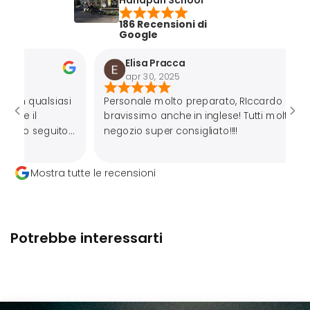
Handpan School
186 Recensioni di
Google
Elisa Pracca
apr 30, 2025
lsiasi
Personale molto preparato, RIccardo
bravissimo anche in inglese! Tutti molto gentili,
guito
negozio super consigliato!!!!
ttosto
Mostra tutte le recensioni
e
rire
a la
Potrebbe interessarti
sto