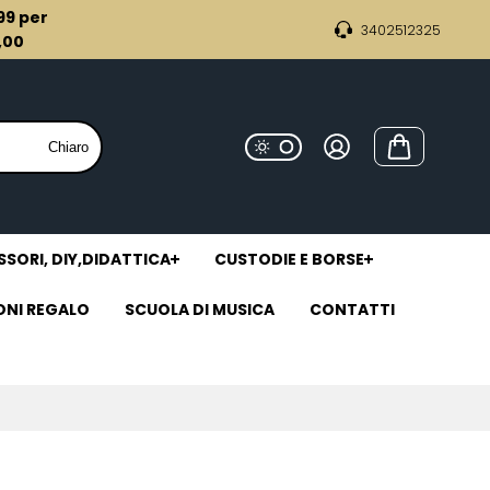
,99 per
3402512325
9,00
Chiaro
SORI, DIY,DIDATTICA
CUSTODIE E BORSE
ONI REGALO
SCUOLA DI MUSICA
CONTATTI