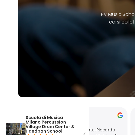
PV Music School
corsi collet
Elisa Pracca
Al Padel
Scuola di Musica
apr 30, 2025
apr 14, 20
Milano Percussion
Village Drum Center &
Personale molto preparato, RIccardo
Ho partecipa
Handpan School