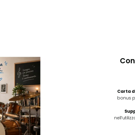
Con
Carta d
bonus p
Supp
nell’utili