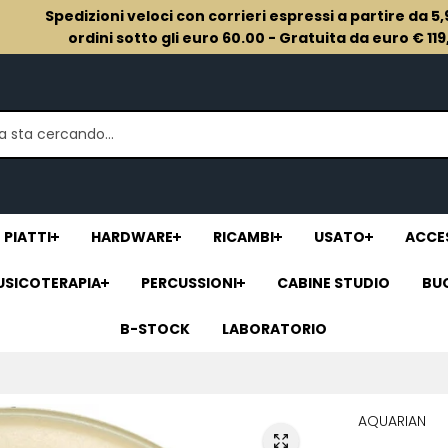
Spedizioni veloci con corrieri espressi a partire da 5
ordini sotto gli euro 60.00 - Gratuita da euro € 11
PIATTI
HARDWARE
RICAMBI
USATO
ACCES
USICOTERAPIA
PERCUSSIONI
CABINE STUDIO
BU
B-STOCK
LABORATORIO
AQUARIAN