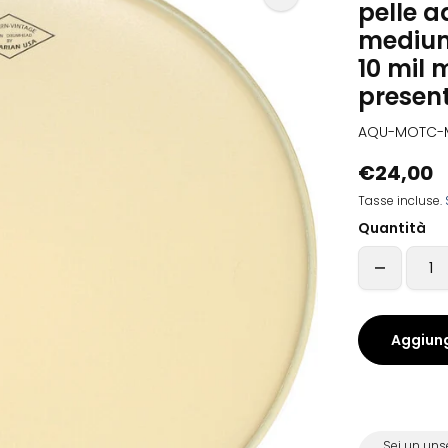
pelle 
medium 
10 mil 
present
AQU-MOTC-
€24,00
Tasse incluse.
Quantità
Aggiung
Sei un uns