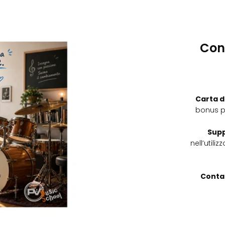
Con
Carta d
bonus p
Supp
nell’utili
Contat