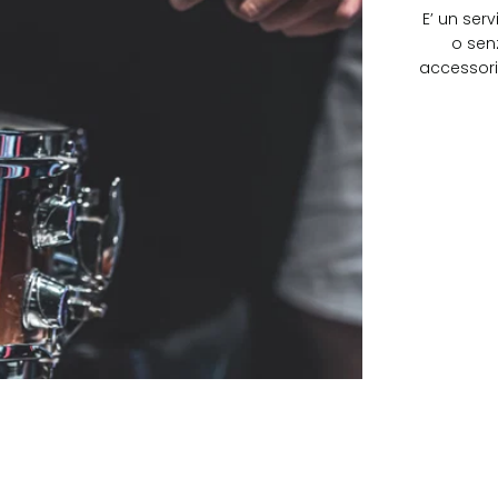
E’ un serv
o sen
accessori,