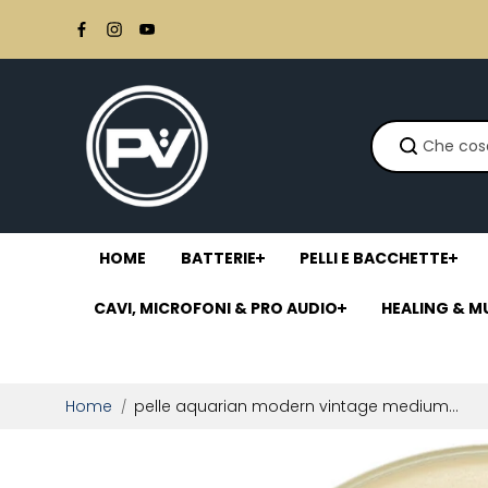
Salta al
contenuto
HOME
BATTERIE
PELLI E BACCHETTE
CAVI, MICROFONI & PRO AUDIO
HEALING & M
Home
pelle aquarian modern vintage medium...