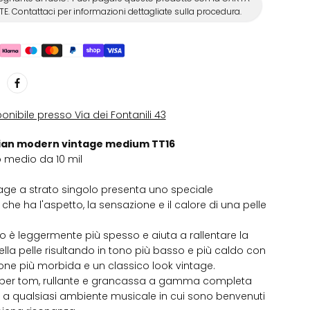
E. Contattaci per informazioni dettagliate sulla procedura.
sponibile presso Via dei Fontanili 43
rian modern vintage medium TT16
o medio da 10 mil
ge a strato singolo presenta uno speciale
che ha l'aspetto, la sensazione e il calore di una pelle
nto è leggermente più spesso e aiuta a rallentare la
ella pelle risultando in tono più basso e più caldo con
ne più morbida e un classico look vintage.
i per tom, rullante e grancassa a gamma completa
a qualsiasi ambiente musicale in cui sono benvenuti