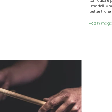
toni caldi e
I modelli Mo
bettenti che
2 In maga