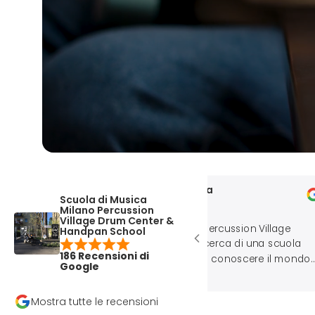
Sabrina Binda
Rena
Scuola di Musica
mar 31, 2025
mar 1
Milano Percussion
Village Drum Center &
Ho conosciuto il percussion Village
Handpan School
perché ero alla ricerca di una scuola
186 Recensioni di
che mi aiutasse a conoscere il mondo
Google
dell’Handpan… ho iniziato da qualche
mese le lezioni, prima di gruppo e poi
Mostra tutte le recensioni
individuali, e non li mollo più! Staff