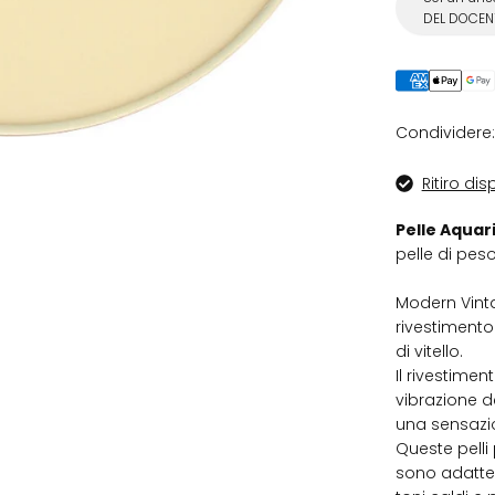
DEL DOCENT
Condividere:
Ritiro di
Pelle Aqua
pelle di pes
Modern Vinta
rivestimento 
di vitello.
Il rivestime
vibrazione d
una sensazio
Queste pell
sono adatte 