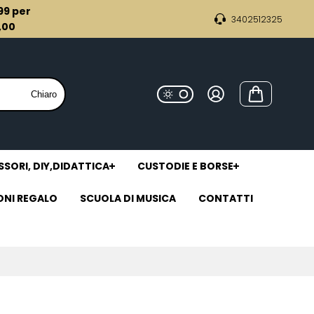
,99 per
3402512325
9,00
Chiaro
SORI, DIY,DIDATTICA
CUSTODIE E BORSE
ONI REGALO
SCUOLA DI MUSICA
CONTATTI