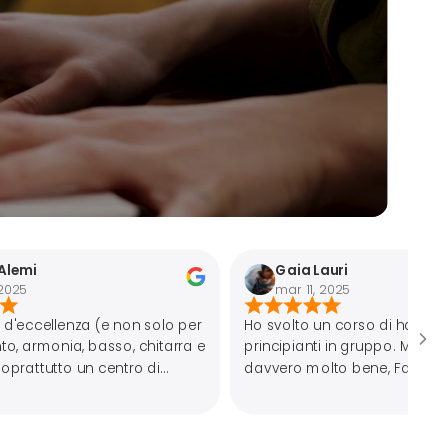
Gaia Lauri
mar 11, 2025
 non solo per
Ho svolto un corso di handpan per
so, chitarra e
principianti in gruppo. Mi sonos trovata
ntro di
davvero molto bene, Fabrizio ha
attenzione per ognuno e spiega in
maniera molto semplice ma
scrupolosa. Gli strumenti che ti