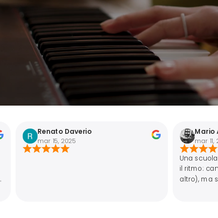
to Daverio
Mario Alemi
5, 2025
mar 11, 2025
Una scuola d'eccellenza (e
il ritmo: canto, armonia, bas
altro), ma soprattutto un ce
aggregazione musicale.