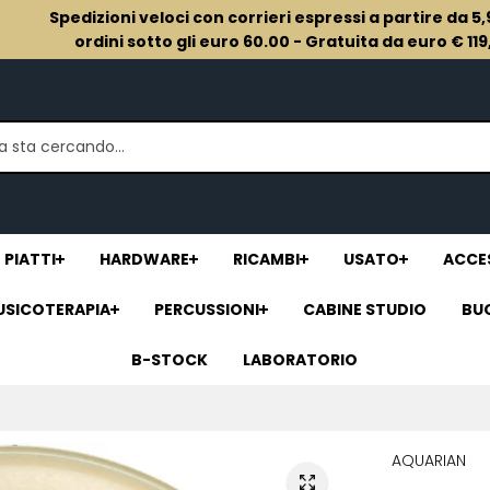
Spedizioni veloci con corrieri espressi a partire da 5
ordini sotto gli euro 60.00 - Gratuita da euro € 11
PIATTI
HARDWARE
RICAMBI
USATO
ACCES
USICOTERAPIA
PERCUSSIONI
CABINE STUDIO
BU
B-STOCK
LABORATORIO
AQUARIAN