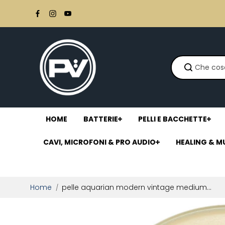
Salta al
contenuto
HOME
BATTERIE
PELLI E BACCHETTE
CAVI, MICROFONI & PRO AUDIO
HEALING & M
Home
pelle aquarian modern vintage medium...