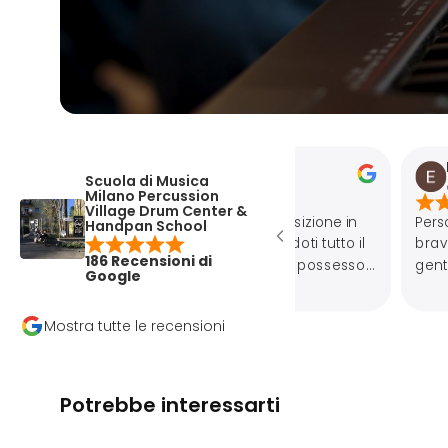
Elisa Pracca
Scuola di Musica
apr 30, 2025
Milano Percussion
Village Drum Center &
Personale molto prepa
Handpan School
bravissimo anche in in
186 Recensioni di
gentili, negozio super c
Google
Mostra tutte le recensioni
Potrebbe interessarti