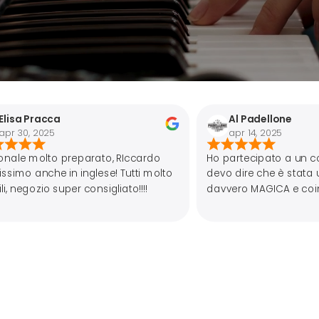
Al Padellone
apr 14, 2025
rato, RIccardo
Ho partecipato a un corso di Handpan 
glese! Tutti molto
devo dire che è stata un esperienza
onsigliato!!!!
davvero MAGICA e coinvolgente. Lo
strumento in sé ha un suono che ti entr
nell’anima. Mi sono trovata molto
bene,Fabrizio è un insegnante
preparato,appassionato e paziente.