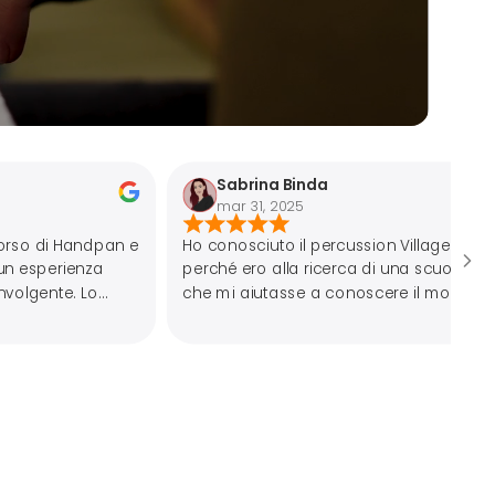
Sabrina Binda
Renato
mar 31, 2025
mar 15,
e
Ho conosciuto il percussion Village
perché ero alla ricerca di una scuola
che mi aiutasse a conoscere il mondo
a
dell’Handpan… ho iniziato da qualche
mese le lezioni, prima di gruppo e poi
individuali, e non li mollo più! Staff
disponibile, insegnanti preparati e store
super fornito… cercavo una scuola e ho
trovato casa!