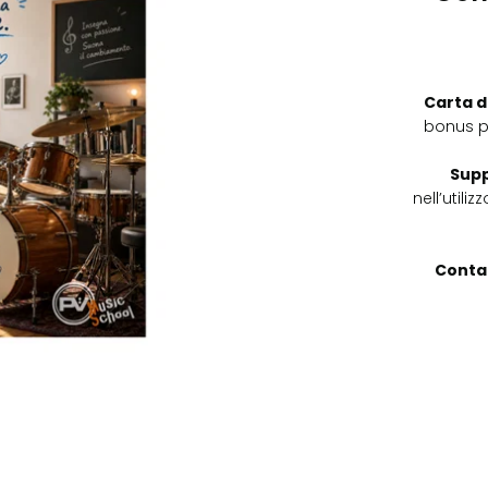
Carta d
bonus p
Supp
nell’utili
Contat