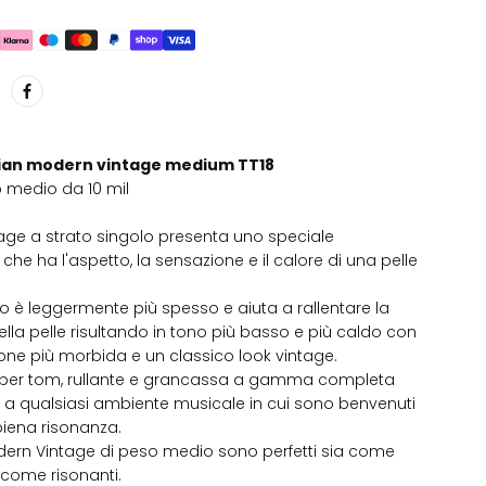
rian modern vintage medium TT18
o medio da 10 mil
ge a strato singolo presenta uno speciale
che ha l'aspetto, la sensazione e il calore di una pelle
nto è leggermente più spesso e aiuta a rallentare la
ella pelle risultando in tono più basso e più caldo con
ne più morbida e un classico look vintage.
i per tom, rullante e grancassa a gamma completa
a qualsiasi ambiente musicale in cui sono benvenuti
 piena risonanza.
dern Vintage di peso medio sono perfetti sia come
 come risonanti.