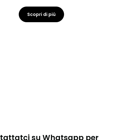
Scopri di più
tattatci su Whatsapp per