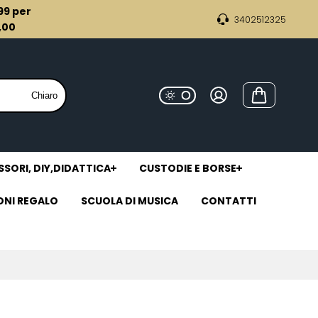
,99 per
3402512325
9,00
Chiaro
SORI, DIY,DIDATTICA
CUSTODIE E BORSE
ONI REGALO
SCUOLA DI MUSICA
CONTATTI