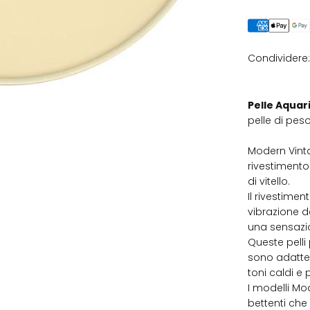
Condividere:
Pelle Aqua
pelle di pes
Modern Vinta
rivestimento 
di vitello.
Il rivestime
vibrazione d
una sensazio
Queste pell
sono adatte 
toni caldi e
I modelli Mo
bettenti che