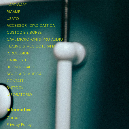
HARDWARE
RICAMBI
USATO
ACCESSORI, DIY,DIDATTICA
CUSTODIE E BORSE
CAVI, MICROFONI & PRO AUDIO
HEALING & MUSICOTERAPIA
PERCUSSIONI
CABINE STUDIO
BUONI REGALO
SCUOLA DI MUSICA
CONTATTI
B-STOCK
LABORATORIO
Informative
Cerca
Privacy Policy