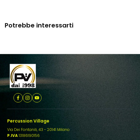
mie
parire
 ma la
Potrebbe interessarti
uesto
Percussion Village
Via Dei Fontanili, 43 - 20141 Milano
P.IVA
13186190156