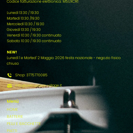
Codice fatturazione elettronica: M5UXCR1
Lunedì 13:30 / 19:30
Martedì 13:30 /19:30
Mercoledì 13:30 / 19:30
Giovedì 13:30 / 19:30
Venerdì 10:30 / 19:30 continuato
Sabato 10:30 / 19:30 continuato
NEW!
Lunedì 1 e Marted' 2 Maggio 2026 festa nazionale - negozio fisico
chiuso
Shop: 3775770085
info@percussion-village.it
Menù
HOME
BATTERIE
PELLI E BACCHETTE
PIATTI