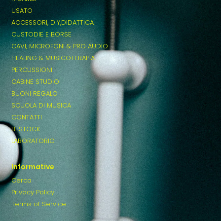
USATO
ACCESSORI, DIY,DIDATTICA
CUSTODIE E BORSE
CAVI, MICROFONI & PRO AUDIO
HEALING & MUSICOTERAPIA
PERCUSSIONI
CABINE STUDIO
BUONI REGALO
SCUOLA DI MUSICA
CONTATTI
B-STOCK
LABORATORIO
Informative
Cerca
Privacy Policy
Terms of Service