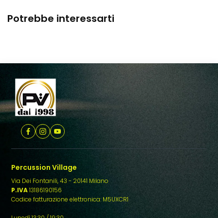
e
a
Potrebbe interessarti
Percussion Village
Via Dei Fontanili, 43 - 20141 Milano
P.IVA
13186190156
Codice fatturazione elettronica: M5UXCR1
Lunedì 13:30 / 19:30