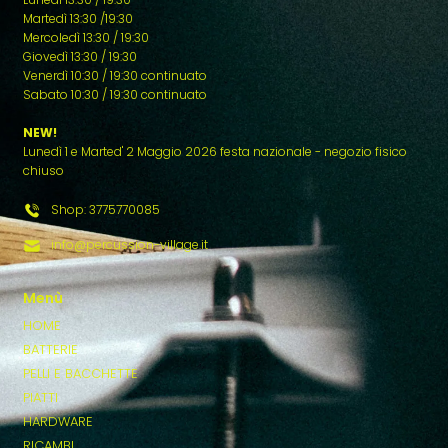
Martedì 13:30 /19:30
Mercoledì 13:30 / 19:30
Giovedì 13:30 / 19:30
Venerdì 10:30 / 19:30 continuato
Sabato 10:30 / 19:30 continuato
NEW!
Lunedì 1 e Marted' 2 Maggio 2026 festa nazionale - negozio fisico
chiuso
Shop: 3775770085
info@percussion-village.it
Menù
HOME
BATTERIE
PELLI E BACCHETTE
PIATTI
HARDWARE
RICAMBI