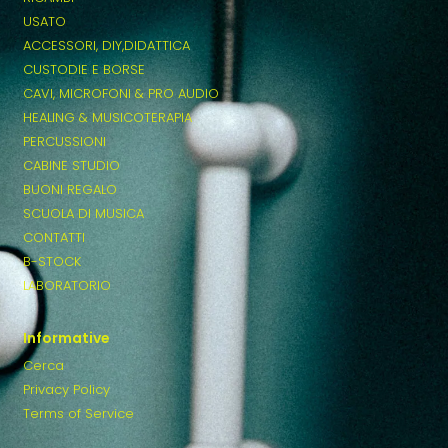
USATO
ACCESSORI, DIY,DIDATTICA
CUSTODIE E BORSE
CAVI, MICROFONI & PRO AUDIO
HEALING & MUSICOTERAPIA
PERCUSSIONI
CABINE STUDIO
BUONI REGALO
SCUOLA DI MUSICA
CONTATTI
B-STOCK
LABORATORIO
Informative
Cerca
Privacy Policy
Terms of Service