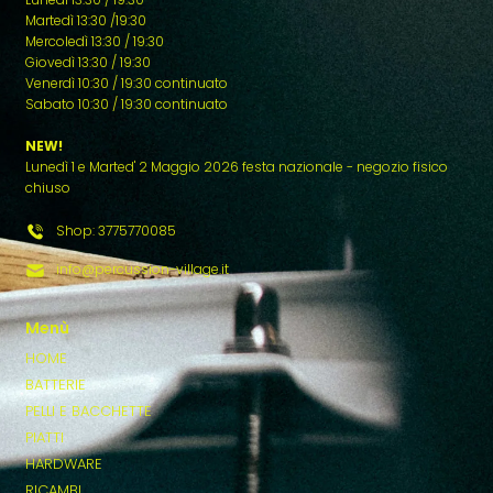
Martedì 13:30 /19:30
Mercoledì 13:30 / 19:30
Giovedì 13:30 / 19:30
Venerdì 10:30 / 19:30 continuato
Sabato 10:30 / 19:30 continuato
NEW!
Lunedì 1 e Marted' 2 Maggio 2026 festa nazionale - negozio fisico
chiuso
Shop: 3775770085
info@percussion-village.it
Menù
HOME
BATTERIE
PELLI E BACCHETTE
PIATTI
HARDWARE
RICAMBI