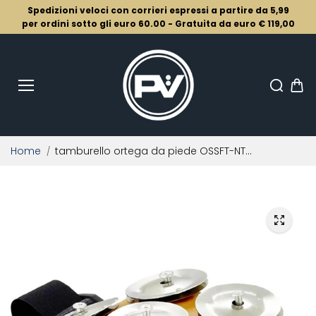
Salta al
Spedizioni veloci con corrieri espressi a partire da 5,99
conten
uto
per ordini sotto gli euro 60.00 - Gratuita da euro € 119,00
Home
tamburello ortega da piede OSSFT-NT...