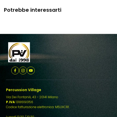
arire
ma la
Potrebbe interessarti
esto
Percussion Village
Via Dei Fontanili, 43 - 20141 Milano
P.IVA
13186190156
Codice fatturazione elettronica: M5UXCR1
Lunedì 13:30 / 19:30