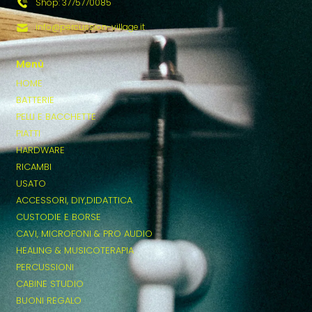
Shop: 3775770085
info@percussion-village.it
Menù
HOME
BATTERIE
PELLI E BACCHETTE
PIATTI
HARDWARE
RICAMBI
USATO
ACCESSORI, DIY,DIDATTICA
CUSTODIE E BORSE
CAVI, MICROFONI & PRO AUDIO
HEALING & MUSICOTERAPIA
PERCUSSIONI
CABINE STUDIO
BUONI REGALO