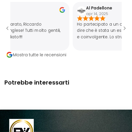
Al Padellone
apr 14, 2025
o, RIccardo
Ho partecipato a un corso di Hand
! Tutti molto gentili,
dire che è stata un esperienza dav
!!
e coinvolgente. Lo strumento in sé 
che ti entra nell’anima. Mi sono tro
bene,Fabrizio è un insegnante
Mostra tutte le recensioni
preparato,appassionato e paziente.
Potrebbe interessarti