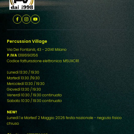
Percussion Village
Via Dei Fontanili, 43 - 20141 Milano
P.IVA
13186190156
Codice fatturazione elettronica: M5UXCR1
Lunedì 13:30 / 19:30
Martedì 13:30 /19:30
Mercoledì 13:30 / 19:30
Giovedì 13:30 / 19:30
Venerdì 10:30 / 19:30 continuato
Sabato 10:30 / 19:30 continuato
NEW!
Lunedì 1 e Marted' 2 Maggio 2026 festa nazionale - negozio fisico
chiuso