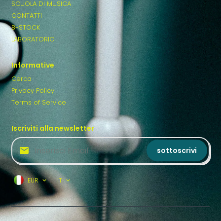
SCUOLA DI MUSICA
CONTATTI
B-STOCK
LABORATORIO
Informative
Cerca
Privacy Policy
Terms of Service
Iscriviti alla newsletter
sottoscrivi
EUR
IT